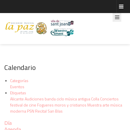
Calendario
Categorías
Eventos
Etiquetas
Alicante
Audiciones
banda
ciclo música antigua
Colla
Conciertos
festival de cine
Fogueres
moros y cristianos
Muestra arte
música
moderna
PSN
Recital
San Blas
Día
Agenda